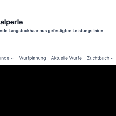
talperle
de Langstockhaar aus gefestigten Leistungslinien
unde
Wurfplanung
Aktuelle Würfe
Zuchtbuch