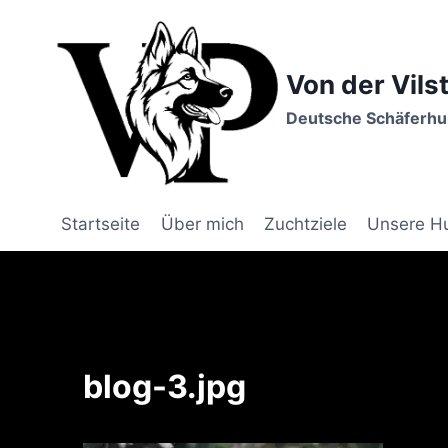
Zum
Inhalt
springen
Von der Vils
Deutsche Schäferhun
Startseite
Über mich
Zuchtziele
Unsere H
blog-3.jpg