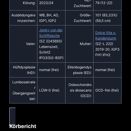
HD-
Körung:
2023/24
79 (12-22)
Zuchtwert:
Ausbildungske
WB, BH, AD,
Größe-
101 (83,33%)
nnzeichen:
IGP1, IGP2
Zuchtwert:
(59,5 cm)
Jenky von der
Dolce Vita v.
Schiffslache
Kandersturm
(SZ 2245693)
Vater:
Mutter:
(SZ-L 222)
Lebenszeit,
2019-20, IGP3
SchH2
FH1 IFH2
IPO3(SG-BSP)
Hüftdysplasie
Ellenbogendys
normal (frei)
normal (frei)
(HD):
plasie (ED):
Lumbosakrale
Osteochondro
r
LÜW-0 (frei)
sis dissecans
OCD-frei (frei)
Übergangswir
(OCD):
bel:
Körbericht