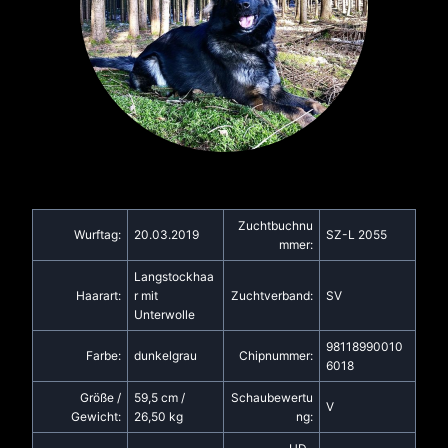
Zuchtbuchnu
Wurftag:
20.03.2019
SZ-L 2055
mmer:
Langstockhaa
Haarart:
r mit
Zuchtverband:
SV
Unterwolle
98118990010
Farbe:
dunkelgrau
Chipnummer:
6018
Größe /
59,5 cm /
Schaubewertu
V
Gewicht:
26,50 kg
ng: