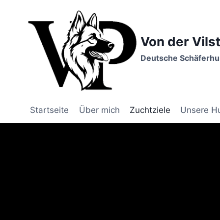
Zum
Inhalt
springen
Von der Vils
Deutsche Schäferhun
Startseite
Über mich
Zuchtziele
Unsere H