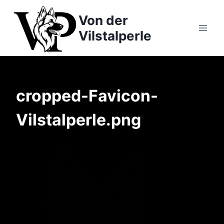
Zum
Von der
Inhalt
springen
Vilstalperle
cropped-Favicon-
Vilstalperle.png