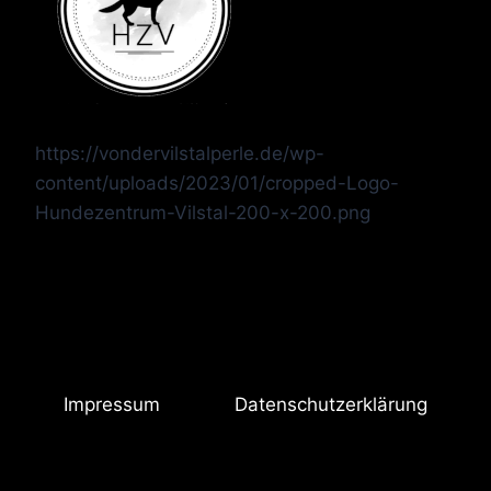
https://vondervilstalperle.de/wp-
content/uploads/2023/01/cropped-Logo-
Hundezentrum-Vilstal-200-x-200.png
Impressum
Datenschutzerklärung