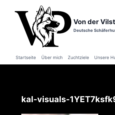
Zum
Inhalt
springen
Von der Vils
Deutsche Schäferhun
Startseite
Über mich
Zuchtziele
Unsere H
kal-visuals-1YET7ksf