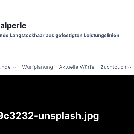
talperle
de Langstockhaar aus gefestigten Leistungslinien
unde
Wurfplanung
Aktuelle Würfe
Zuchtbuch
k9c3232-unsplash.jpg