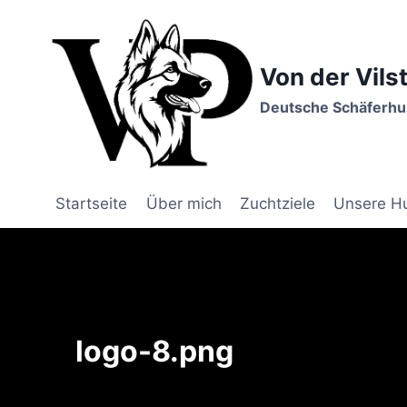
Zum
Inhalt
springen
Von der Vils
Deutsche Schäferhun
Startseite
Über mich
Zuchtziele
Unsere H
logo-8.png