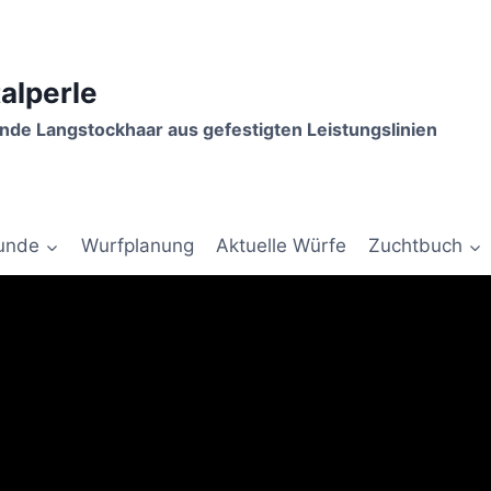
talperle
de Langstockhaar aus gefestigten Leistungslinien
unde
Wurfplanung
Aktuelle Würfe
Zuchtbuch