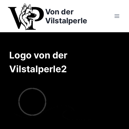
Zum
Von der
Inhalt
springen
Vilstalperle
Logo von der
Vilstalperle2