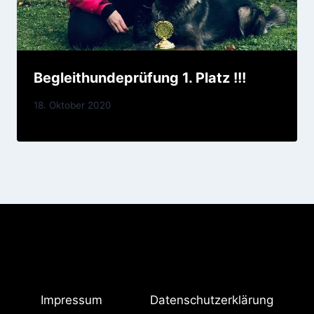
Begleithundeprüfung 1. Platz !!!
Von
18. Oktober 2020
VonDerVilstalperle
Impressum
Datenschutzerklärung