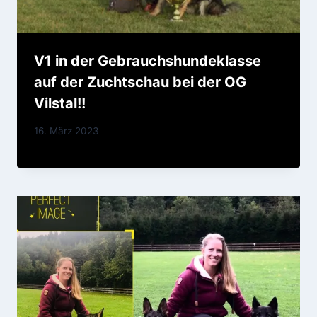
V1 in der Gebrauchshundeklasse
auf der Zuchtschau bei der OG
Vilstal!!
Von
16. März 2023
VonDerVilstalperle