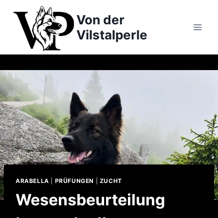
Zum
Von der
Inhalt
springen
Vilstalperle
ARABELLA
|
PRÜFUNGEN
|
ZUCHT
Wesensbeurteilung