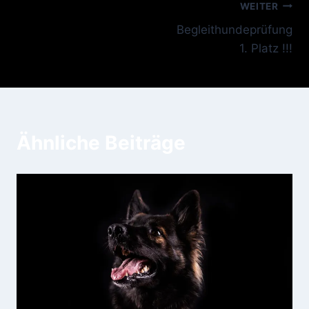
Beitragsnavigation
WEITER
Begleithundeprüfung
1. Platz !!!
Ähnliche Beiträge