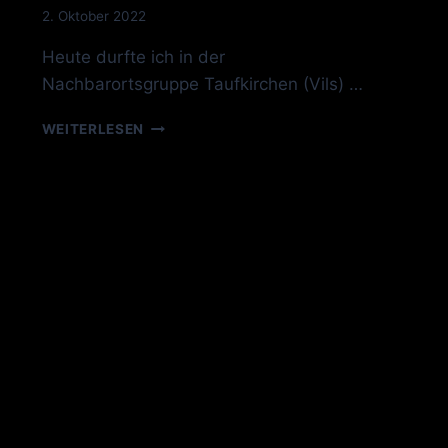
Von
2. Oktober 2022
VonDerVilstalperle
Heute durfte ich in der
Nachbarortsgruppe Taufkirchen (Vils) …
IGP1
WEITERLESEN
BESTANDEN!!