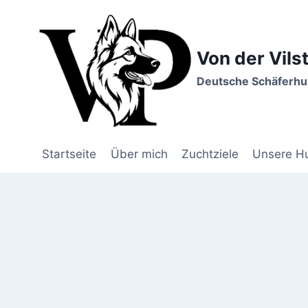
Zum
Inhalt
springen
Von der Vils
Deutsche Schäferhun
Startseite
Über mich
Zuchtziele
Unsere H